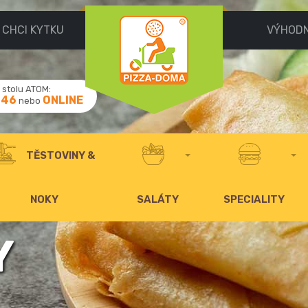
CHCI KYTKU
VÝHOD
stolu ATOM:
046
ONLINE
nebo
TĚSTOVINY &
NOKY
SALÁTY
SPECIALITY
Y