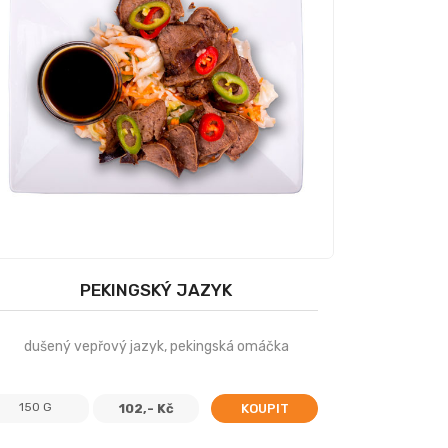
PEKINGSKÝ JAZYK
dušený vepřový jazyk, pekingská omáčka
150 G
102,- Kč
KOUPIT