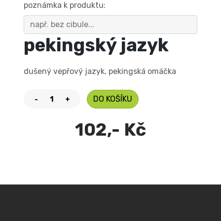
poznámka k produktu:
pekingský jazyk
dušený vepřový jazyk, pekingská omáčka
DO KOŠÍKU
-
+
102,- Kč