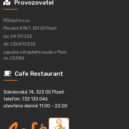
Provozovatel
PDGastro s.r.o
Plovární 478/1, 301 00 Plzeň
ičo: 04 701 232
dič: CZ04701232
zapsáno u Krajského soudu v Plzni,
zn. C32156
Cafe Restaurant
Sokolovská 74, 323 00 Plzeň
telefon: 733 133 046
otevřeno denně 11:00 - 22:00