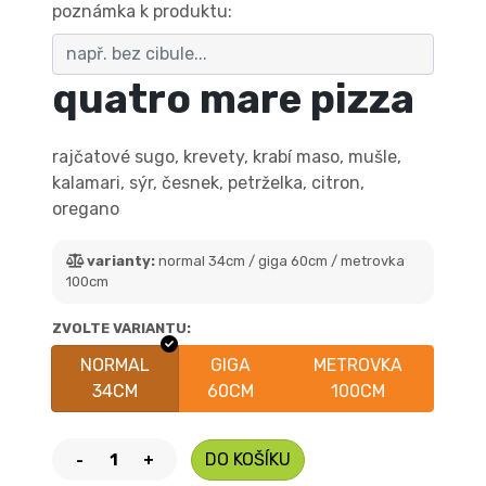
poznámka k produktu:
quatro mare pizza
rajčatové sugo, krevety, krabí maso, mušle,
kalamari, sýr, česnek, petrželka, citron,
oregano
varianty:
normal 34cm / giga 60cm / metrovka
100cm
ZVOLTE VARIANTU:
NORMAL
GIGA
METROVKA
34CM
60CM
100CM
DO KOŠÍKU
-
+