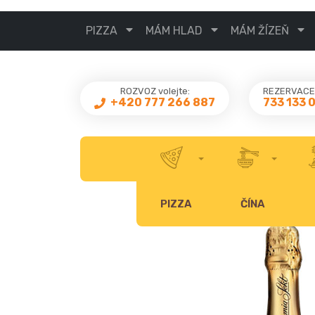
PIZZA
MÁM HLAD
MÁM ŽÍZEŇ
ROZVOZ volejte:
REZERVACE 
733 133 
+420 777 266 887
PIZZA
ČÍNA