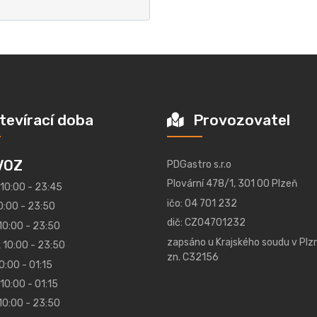
tevírací doba
Provozovatel
VOZ
PDGastro s.r.o
Plovární 478/1, 301 00 Plzeň
 10:00 - 23:45
ičo: 04 701 232
0:00 - 23:50
dič: CZ04701232
10:00 - 23:50
zapsáno u Krajského soudu v Plzn
 10:00 - 23:50
zn. C32156
0:00 - 01:15
10:00 - 01:15
10:00 - 23:50