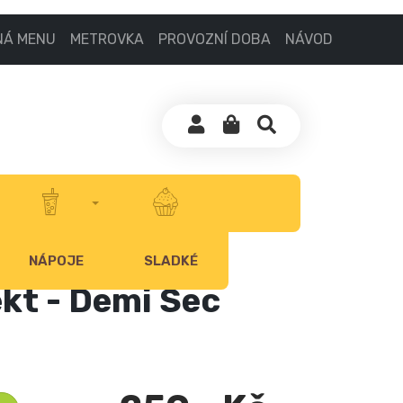
NÁ MENU
METROVKA
PROVOZNÍ DOBA
NÁVOD
NÁPOJE
SLADKÉ
kt - Demi Sec