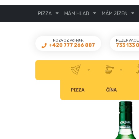
PIZZA
MÁM HLAD
MÁM ŽÍZEŇ
ROZVOZ volejte:
REZERVACE 
733 133 
+420 777 266 887
PIZZA
ČÍNA