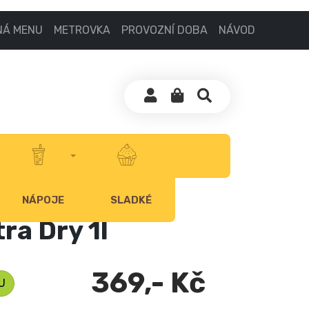
NÁ MENU
METROVKA
PROVOZNÍ DOBA
NÁVOD
NÁPOJE
SLADKÉ
ra Dry 1l
369,- Kč
U