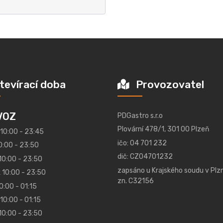
tevírací doba
Provozovatel
VOZ
PDGastro s.r.o
Plovární 478/1, 301 00 Plzeň
 10:00 - 23:45
ičo: 04 701 232
0:00 - 23:50
dič: CZ04701232
10:00 - 23:50
zapsáno u Krajského soudu v Plzn
 10:00 - 23:50
zn. C32156
0:00 - 01:15
10:00 - 01:15
10:00 - 23:50