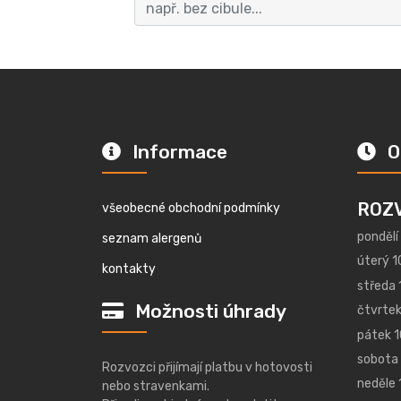
Informace
O
ROZ
všeobecné obchodní podmínky
pondělí
seznam alergenů
úterý 1
kontakty
středa 
Možnosti úhrady
čtvrtek
pátek 1
sobota 
Rozvozci přijímají platbu v hotovosti
neděle 
nebo stravenkami.