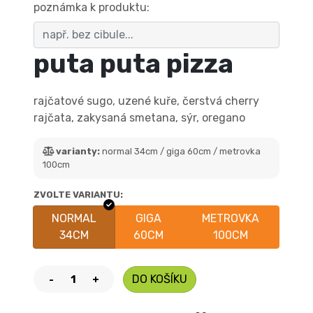
poznámka k produktu:
puta puta pizza
rajčatové sugo, uzené kuře, čerstvá cherry
rajčata, zakysaná smetana, sýr, oregano
varianty:
normal 34cm / giga 60cm / metrovka
100cm
ZVOLTE VARIANTU:
NORMAL
GIGA
METROVKA
34CM
60CM
100CM
DO KOŠÍKU
-
+